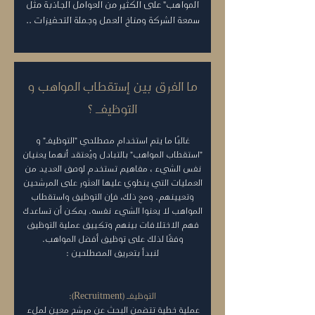
المواهب" على الكثير من العوامل الجاذبة مثل
سمعة الشركة ومناخ العمل وجملة التحفيزات ..
ما الفرق بين إستقطاب المواهب و
التوظيفــــ ؟
غالبًا ما يتم استخدام مصطلحي "التوظيفـــ" و
"استقطاب المواهب" بالتبادل ويُعتقد أنهما يعنيان
نفس الشيء ، مفاهيم تستخدم لوصف العديد من
العمليات التي ينطوي عليها العثور على المرشحين
وتعيينهم. ومع ذلك، فإن التوظيف واستقطاب
المواهب لا يعنوا الشيء نفسه. يمكن أن تساعدك
فهم الاختلافات بينهم وتكييف عملية التوظيف
وفقًا لذلك على توظيف أفضل المواهب.
لنبدأ بتعريف المصطلحين :
التوظيفــــ (Recruitment):
عملية خطية تتضمن البحث عن مرشح معين لملء