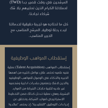
المرشحين في وقت قصير جدا (TWD)
لعملائنا الكرام الذين نعتبرهم بلا شك
شركاء نجاحنا.
كل ما تحتاجه هو تجربة حقيقية لخدماتنا
لبدء رحلة توظيفـــ المرشح المناسب مع
الخبير المناسب.
ل لدى وزارة الموارد البشرية كمستقل في استقطاب المواهب 
إستقطاب المواهب الوظيفية
إستقطاب المواهب (Talent Acquisition) عملية
فنيه علميه تعتمد على عوامل كثيره من اهمها
الخبره والذكاء في الوصول للمواهب الوظيفيه
والذين لاشك يتمتعون بقدرات ادارية وشخصيه
غير عاديه لتلبية حاجات الشركة من الموارد
البشرية، وهي عملية تدخل كذلك ضمن التخطيط
الاستراتيجي لموارد الشركة، وتختلف عن
إجراءات التوظيف "التقليدية"، إذ يعتمد "صائدوا