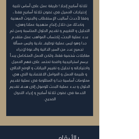
ثلاثة أسابيع إنجاز ! طريقة عمل على أساس تلبية
إحتياجات العميل في غضون ثلاثة أسابيع فقط ،
وفقا لأحدث أساليب الإستقطاب والبحوث المهنية
وكذلك من خلال إتباع منهجية عملنا وهي:
التحليل و التقييم و تقديم الحلول المناسبة ومن ثم
بدء عملية البحث، إكتساب المواهب عمل متقدم
جدا وهو ليس عملية توظيفــــ عادية وليس مسألة
تجميع عدد من السير الذاتية والدعوة لإجراء
مقابلات شخصية فقط، ولكن العمل المتكامل يبدأ
برسم استراتيجية واضحة تعتمد على فهم العميل
واحتياجاته و تحليل و تقييم البيانات و الوضع الحالي
و طبيعة العمل و العوامل الاقتصادية التي هي
معلومات أساسية جدا و المطلوبة في عملية تقديم
الحلول و بدء عملية البحث للوصول إلى هدفـــ تقديم
الخدمة في غضون ثلاثة أسابيع و إجراء التحول
الصحيح.
بالأرقام